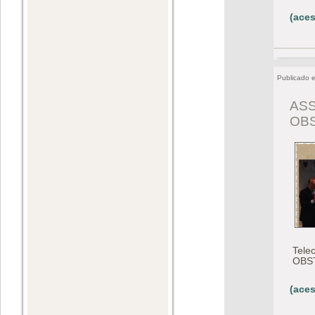
(aces
Publicado 
ASS
OB
Tele
OBS
(aces