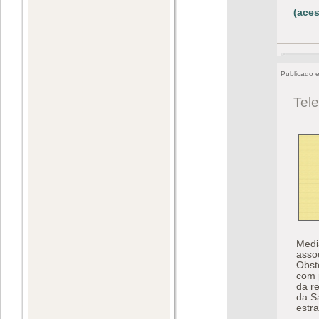
(aces
Publicado 
Tele
Medi
assoc
Obst
com 
da r
da S
estr