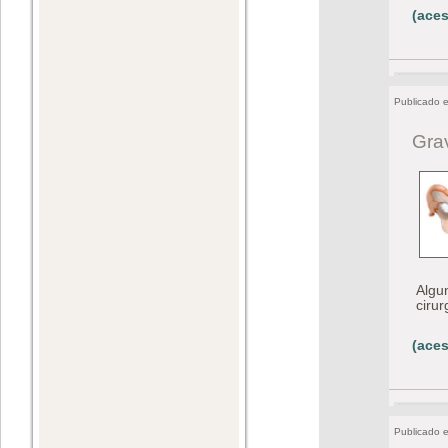
(aces
Publicado 
Gra
Algu
cirur
(aces
Publicado 