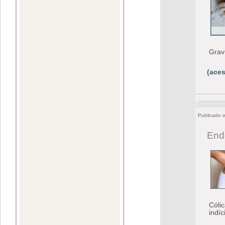
Grav
(aces
Publicado 
End
Cóli
indí