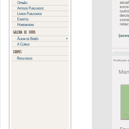
atua
exce
outr
deci
cons
rela
(aces
Publicado 
Man