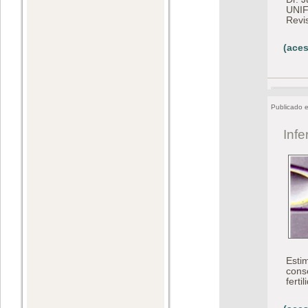
UNIF
Revi
(aces
Publicado 
Infe
Esti
cons
ferti