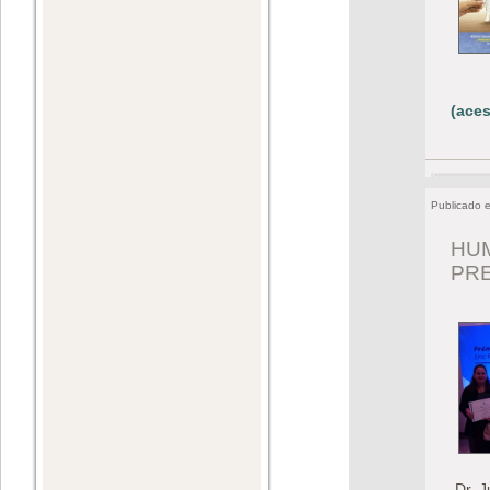
(aces
Publicado 
HUM
PR
Dr. J