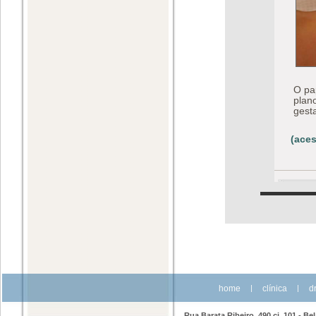
O pa
plan
gest
(aces
home
|
clínica
|
dr
Rua Barata Ribeiro, 490 cj. 101 - Be