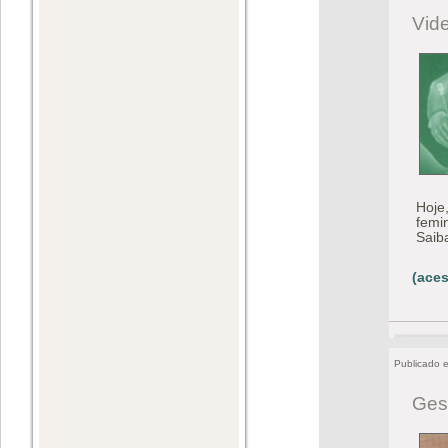
Vid
Hoje
femi
Saib
(aces
Publicado 
Ges