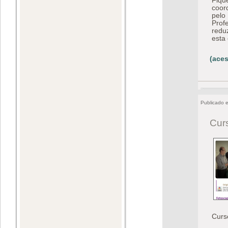
Fiqu
coor
pelo
Prof
redu
esta
(aces
Publicado 
Cur
Curs