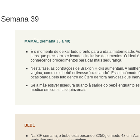
Semana 39
MAMÃE (semana 33 a 40)
É o momento de deixar tudo pronto para a ida à maternidade. A
itens que precisam ser levados, inclusive documentos. O ideal é 
conhecer os procedimentos para dar mais segurança.
Nesta fase, as contrações de Braxton Hicks aumentam. A mulher
vagina, como se o bebê estivesse “cutucando”. Esse incômodo 
ocasionada pelo feto dentro do útero de fibra nervosas que iner
Se a mãe estiver insegura quanto à saúde do bebê enquanto es
médico em consultas quinzenais.
BEBÊ
Na 39º semana, o bebê está pesando 3250g e mede 48 cm. A an