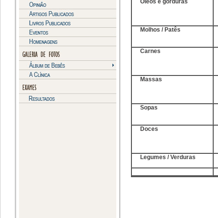
Óleos e gorduras
Molhos / Patês
Carnes
Massas
Sopas
Doces
Legumes / Verduras