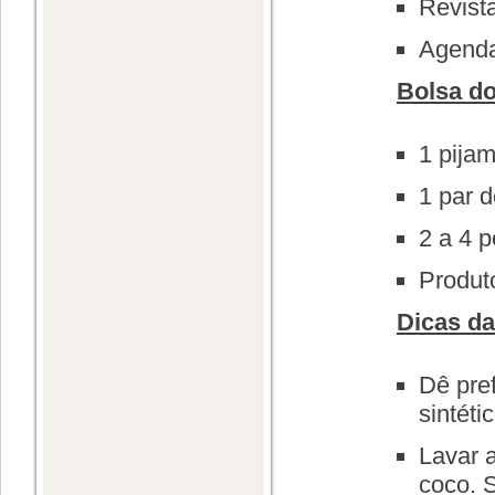
Revista
Agenda
Bolsa do
1 pija
1 par d
2 a 4 
Produt
Dicas da
Dê pref
sintéti
Lavar 
coco. S