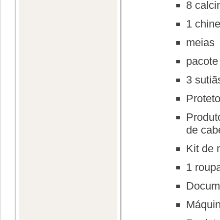
8 calc
1 chine
meias
pacote
3 suti
Proteto
Produt
de cab
Kit de
1 roupa
Docume
Máquina