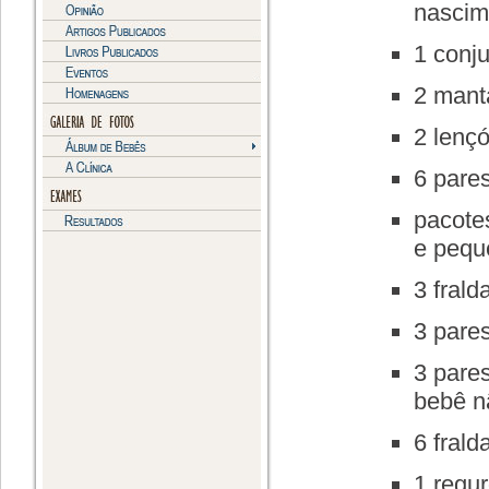
nascim
1 conj
2 mant
2 lençó
6 pare
pacote
e pequ
3 frald
3 pare
3 pare
bebê n
6 fral
1 regur