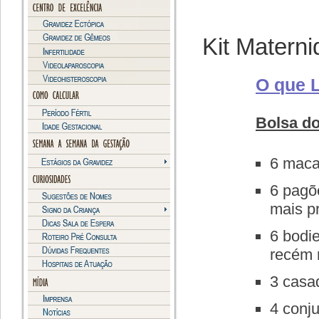
Kit Matern
O que L
Bolsa d
6 maca
6 pagõ
mais pr
6 bodie
recém 
3 casa
4 conju