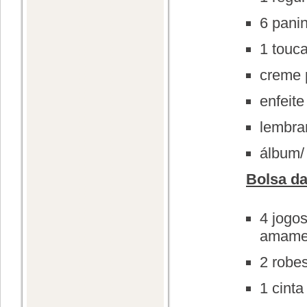
6 pani
1 touca
creme 
enfeite
lembra
álbum/
Bolsa d
4 jogo
amamen
2 robe
1 cinta