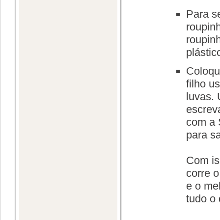
Para s
roupinh
roupin
plástic
Coloqu
filho 
luvas.
escrev
com a 
para sa
Com is
corre o
e o mel
tudo o