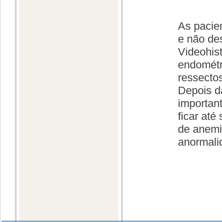
As pacie
e não de
Videohis
endométri
ressecto
Depois d
importan
ficar até
de anemi
anormali