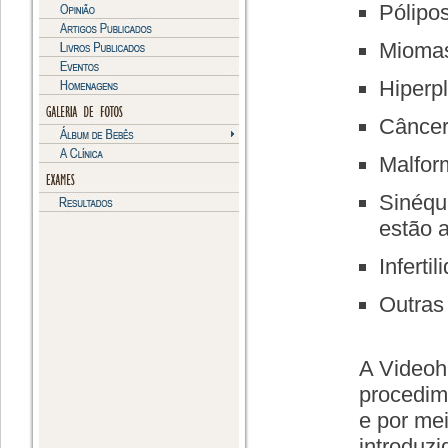
Pólipo
Mioma
Hiperpl
Câncer
Malform
Sinéqu
estão 
Infertil
Outras
A Videoh
procedime
e por me
introduzi