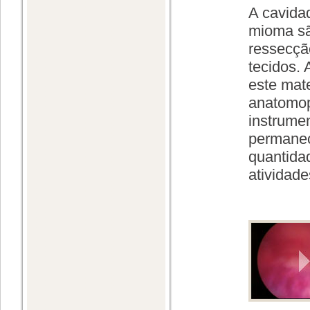
A cavidad
mioma sã
ressecçã
tecidos. 
este mat
anatomop
instrume
permanec
quantidad
atividade