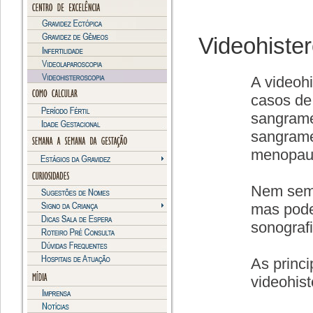
Videohiste
A videoh
casos de
sangrame
sangrame
menopau
Nem semp
mas pode
sonografi
As princi
videohist