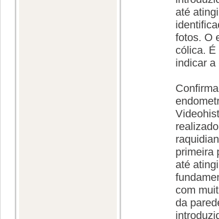
até ating
identifi
fotos. O
cólica. É
indicar a 
Confirma
endometr
Videohist
realizado
raquidian
primeira 
até atin
fundament
com muito
da pared
introduzi