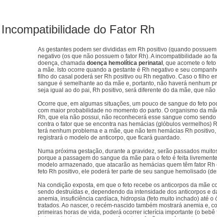
Incompatibilidade do Fator Rh
As gestantes podem ser divididas em Rh positivo (quando possuem
negativo (os que não possuem o fator Rh). A incompatibilidade ao 
doença, chamada
doença hemolítica perinatal
, que acomete o fe
a mãe. Isto ocorre quando a gestante é Rh negativo e seu companhe
filho do casal poderá ser Rh positivo ou Rh negativo. Caso o filho 
sangue é semelhante ao da mãe e, portanto, não haverá nenhum pr
seja igual ao do pai, Rh positivo, será diferente do da mãe, que não 
Ocorre que, em algumas situações, um pouco de sangue do feto po
com maior probabilidade no momento do parto. O organismo da mãe
Rh, que ela não possui, não reconhecerá esse sangue como sendo se
contra o fator que se encontra nas hemácias (glóbulos vermelhos) Rh
terá nenhum problema e a mãe, que não tem hemácias Rh positivo,
registrará o modelo de anticorpo, que ficará guardado.
Numa próxima gestação, durante a gravidez, serão passados muitos
porque a passagem do sangue da mãe para o feto é feita livremente 
modelo armazenado, que atacarão as hemácias quem têm fator Rh e 
feto Rh positivo, ele poderá ter parte de seu sangue hemolisado (de
Na condição exposta, em que o feto recebe os anticorpos da mãe c
sendo destruídas e, dependendo da intensidade dos anticorpos e da
anemia, insuficiência cardíaca, hidropsia (feto muito inchado) até o
tratados. Ao nascer, o recém-nascido também mostrará anemia e, c
primeiras horas de vida, poderá ocorrer icterícia importante (o bebê