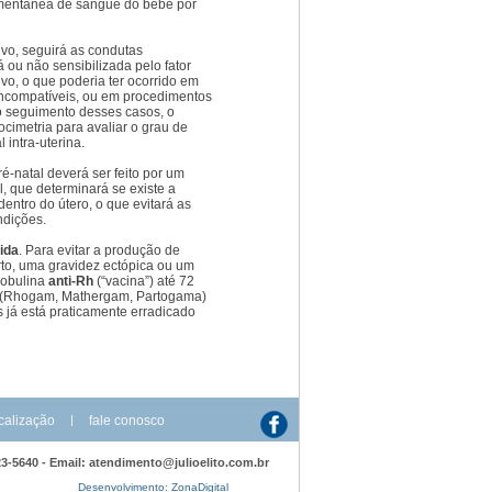
mentânea de sangue do bebê por
ivo, seguirá as condutas
 ou não sensibilizada pelo fator
vo, o que poderia ter ocorrido em
incompatíveis, ou em procedimentos
o seguimento desses casos, o
cimetria para avaliar o grau de
 intra-uterina.
ré-natal deverá ser feito por um
, que determinará se existe a
entro do útero, o que evitará as
ndições.
ida
. Para evitar a produção de
rto, uma gravidez ectópica ou um
lobulina
anti-Rh
(“vacina”) até 72
o (Rhogam, Mathergam, Partogama)
 já está praticamente erradicado
calização
|
fale conosco
3123-5640 - Email: atendimento@julioelito.com.br
Desenvolvimento:
ZonaDigital