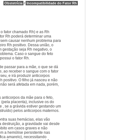
Obstetrícia
/
Incompatibilidade do Fator Rh
 o fator chamado Rh) e as Rh
fator Rh poderá determinar uma
to sem causar nenhum problema para
iro Rh positivo. Dessa união, o
em gestação seja Rh negativo, o
oblema. Caso o sangue do feto
possui o fator Rh.
de passar para a mãe, o que se dá
, ao receber o sangue com o fator
u, e irá produzir anticorpos
 positivo. O filho já nasceu e não
 não será afetada em nada, porém,
 anticorpos da mãe para o feto,
(pela placenta), inclusive os do
, se a grávida estiver gestando um
struído) pelos anticorpos maternos.
ontra suas hemácias, elas vão
 destruição, a gravidade vai desde
 óbito em casos graves e não
om a hemólise persistente nas
 fica amarelo), necessitando