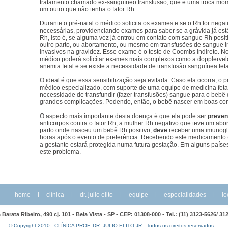
tratamento chamado ex-sanguíneo transfusão, que é uma troca mo
um outro que não tenha o fator Rh.
Durante o pré-natal o médico solicita os exames e se o Rh for negat
necessárias, providenciando exames para saber se a grávida já está
Rh, isto é, se alguma vez já entrou em contato com sangue Rh positi
outro parto, ou abortamento, ou mesmo em transfusões de sangue 
invasivos na gravidez. Esse exame é o teste de Coombs indireto. N
médico poderá solicitar exames mais complexos como a dopplervelo
anemia fetal e se existe a necessidade de transfusão sanguínea fetal
O ideal é que essa sensibilização seja evitada. Caso ela ocorra, o p
médico especializado, com suporte de uma equipe de medicina fetal
necessidade de transfundir (fazer transfusões) sangue para o bebê d
grandes complicações. Podendo, então, o bebê nascer em boas co
O aspecto mais importante desta doença é que ela pode ser
preven
anticorpos contra o fator Rh, a mulher Rh negativo que teve um abo
parto onde nasceu um bebê Rh positivo,
deve
receber uma imunog
horas após o evento de preferência. Recebendo este medicament
a gestante estará protegida numa futura gestação. Em alguns países
este problema.
home
|
clínica
|
dr. julio elito
|
equipe
|
especialidades
|
lo
 Barata Ribeiro, 490 cj. 101 - Bela Vista - SP - CEP: 01308-000 - Tel.: (11) 3123-5626/ 
© Copyright 2010 - CLÍNICA PROF. DR. JULIO ELITO JR - Todos os direitos reservados.