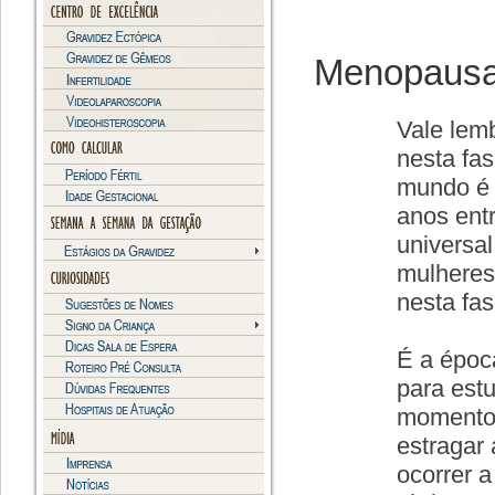
Menopausa
Vale lem
nesta fa
mundo é 
anos ent
universal
mulheres
nesta fas
É a époc
para est
momento 
estragar 
ocorrer 