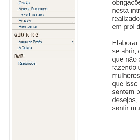
obrigaçõ
nesta int
realizad
em prol d
Elaborar 
se abrir,
que não 
fazendo 
mulheres 
que isso 
sentem b
desejos, 
sentir mu