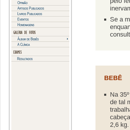
pelo fe
inerva
Se a m
enquan
consul
BEBÊ
Na 35º
de tal
trabalh
cabeça
2,6 kg.