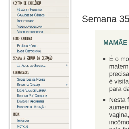
Semana 3
MAMÃE (
É o mo
matern
precis
é visi
para d
Nesta 
aument
vagina
incômo