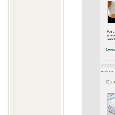
Para
a prá
redo
(aces
Publicado 
Qua