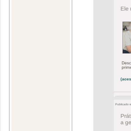
Ele
Desc
prim
(aces
Publicado 
Prát
a g