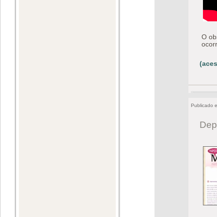
O obs
ocor
(aces
Publicado 
Dep