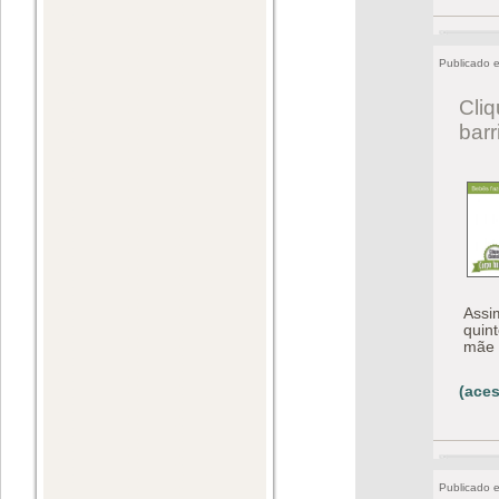
Publicado 
Cliq
bar
Assi
quint
mãe 
(aces
Publicado 