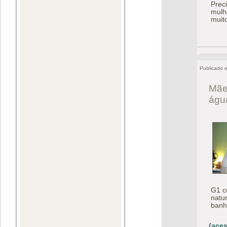
Prec
mulh
muit
Publicado 
Mãe
águ
G1 c
natu
banh
(aces