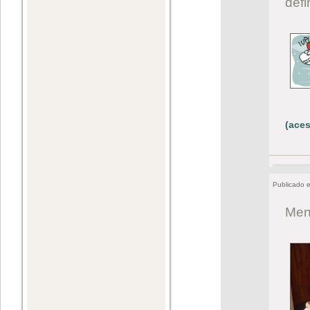
def
(aces
Publicado 
Men