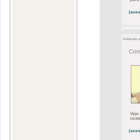
(aces
Publicado 
Como
Veja
cicat
(aces