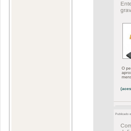
Ent
grav
O pe
apro
mens
(aces
Publicado 
Com