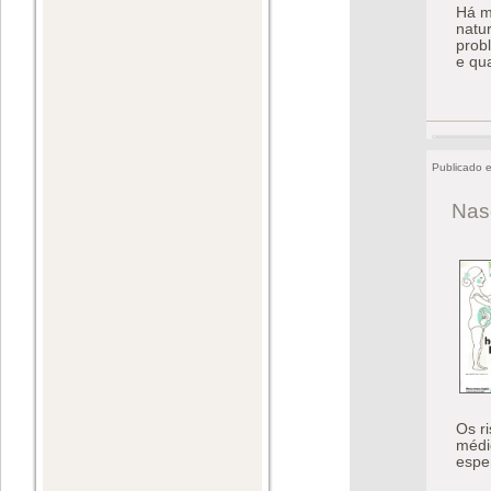
Há m
natu
prob
e qu
Publicado 
Nas
Os r
médi
espe