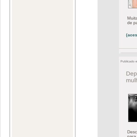
Muit
de p
(aces
Publicado 
Dep
mulh
Desc
para 