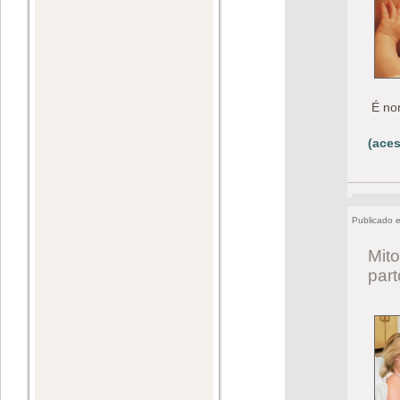
É no
(aces
Publicado 
Mito
par