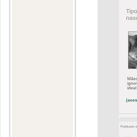
Tip
nas
Mães
igno
idea
(aces
Publicado 