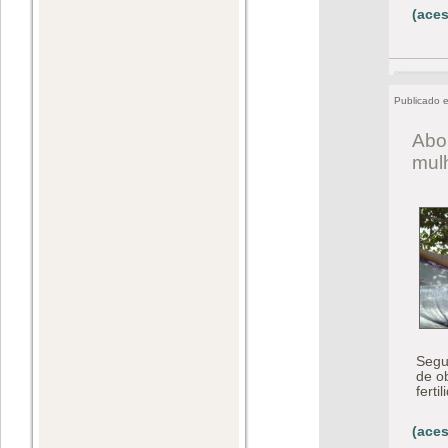
(aces
Publicado 
Abor
mul
Segun
de o
fert
(aces