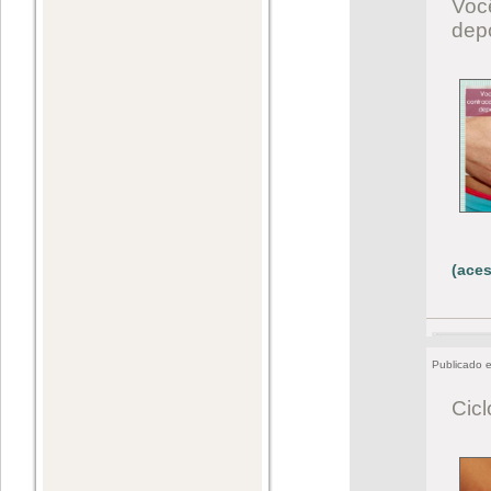
Você
dep
(aces
Publicado 
Cicl