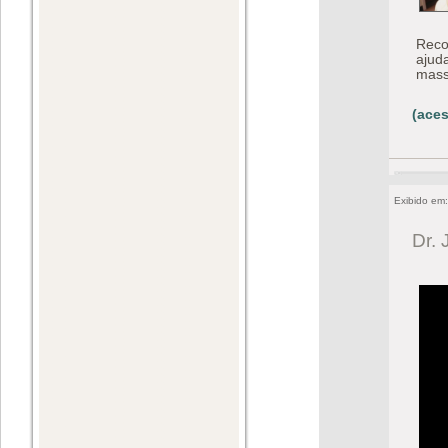
Reco
ajuda
mass
(aces
Exibido em
Dr. 