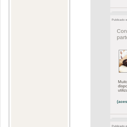
Publicado 
Conh
par
Muito
dispo
utili
(aces
Publicado 