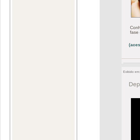
Conh
fase
(aces
Exibido em
Dep