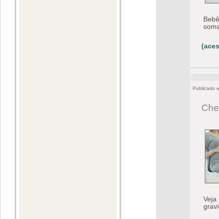
Bebê
soma
(aces
Publicado 
Che
Veja
grav