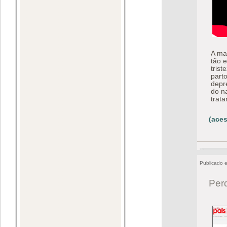
A ma
tão 
tris
part
depr
do n
trat
(aces
Publicado 
Per