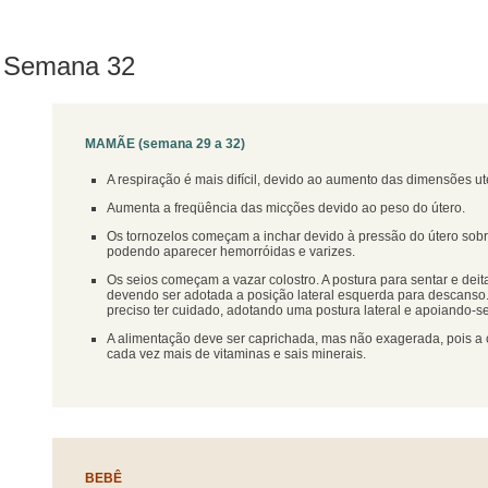
Semana 32
MAMÃE (semana 29 a 32)
A respiração é mais difícil, devido ao aumento das dimensões ut
Aumenta a freqüência das micções devido ao peso do útero.
Os tornozelos começam a inchar devido à pressão do útero sob
podendo aparecer hemorróidas e varizes.
Os seios começam a vazar colostro. A postura para sentar e deit
devendo ser adotada a posição lateral esquerda para descanso. 
preciso ter cuidado, adotando uma postura lateral e apoiando-
A alimentação deve ser caprichada, mas não exagerada, pois a 
cada vez mais de vitaminas e sais minerais.
BEBÊ