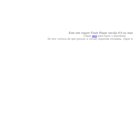
Este site requer Flash Player versão 8.0 ou mais
Clique
aqui
para fazer o download.
Se tem certeza de que possue a versão requerida instalada, clique n