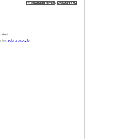
Álbum de Bebês
/
Nomes M-Z
 atual
o link:
pular a detecção
.