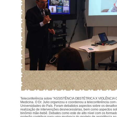
Teleconferência sobre "ASSISTÊNCIA OBSTÉTRICA X VIOLÊNCIA O
Medicina. O Dr. Julio organizou e coordenou a teleconferência com 
Universidades do País. Foram debatidos aspectos sobre os desafios
realização de intervenções desnecessárias, bem como aspectos sob
binômio mãe-bebê. Debates como este de alto nível com os formad
poderão contribuir para uma mudança do modelo de assistência ao 